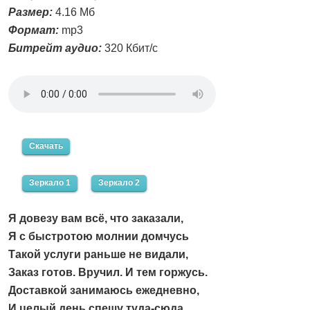
Размер:
4.16 Мб
Формат:
mp3
Битрейт аудио:
320 Кбит/с
Скачать
Зеркало 1
Зеркало 2
Я довезу вам всё, что заказали,
Я с быстротою молнии домчусь
Такой услуги раньше не видали,
Заказ готов. Вручил. И тем горжусь.
Доставкой занимаюсь ежедневно,
И целый день спешу туда-сюда.