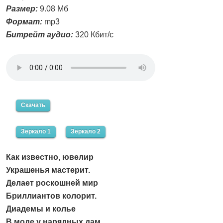
Размер:
9.08 Мб
Формат:
mp3
Битрейт аудио:
320 Кбит/с
Скачать
Зеркало 1
Зеркало 2
Как известно, ювелир
Украшенья мастерит.
Делает роскошней мир
Бриллиантов колорит.
Диадемы и колье
В моде у нарядных дам