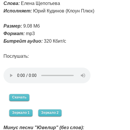
Слова:
Елена Щепотьева
Исполняет:
Юрий Кудинов (Клоун Плюх)
Размер:
9.08 Мб
Формат:
mp3
Битрейт аудио:
320 Кбит/с
Послушать:
Скачать
Зеркало 1
Зеркало 2
Минус песни "Ювелир" (без слов):