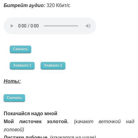
Битрейт аудио:
320 Кбит/с
Скачать
Зеркало 1
Зеркало 2
Ноты:
Скачать
Покачайся надо мной
Мой листочек золотой.
(качают веточкой над
головой)
Листики дубовые,
(кружатся на шаге)