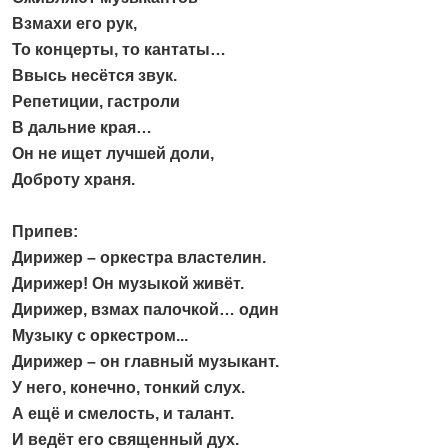
Взмахи его рук,
То концерты, то кантаты…
Ввысь несётся звук.
Репетиции, гастроли
В дальние края…
Он не ищет лучшей доли,
Доброту храня.
Припев:
Дирижер – оркестра властелин.
Дирижер! Он музыкой живёт.
Дирижер, взмах палочкой… один
Музыку с оркестром...
Дирижер – он главный музыкант.
У него, конечно, тонкий слух.
А ещё и смелость, и талант.
И ведёт его священный дух.