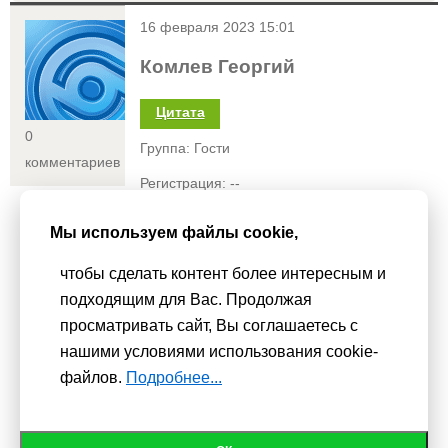
<
16 февраля 2023 15:01
Комлев Георгий
Цитата
0
Группа: Гости
комментариев
Регистрация: --
Статус:
Мы используем файлы cookie,
Спасибо что вы выставили эту песню
чтобы сделать контент более интересным и
подходящим для Вас. Продолжая
просматривать сайт, Вы соглашаетесь с
нашими условиями использования cookie-
Мы используем
cookie-файлы
для функционирования сайта. Если
файлов.
Подробнее...
Вас это не устраивает, пожалуйста, покиньте сайт.
Политика
конфиденциальности
При использовании материалов активная гиперссылка на