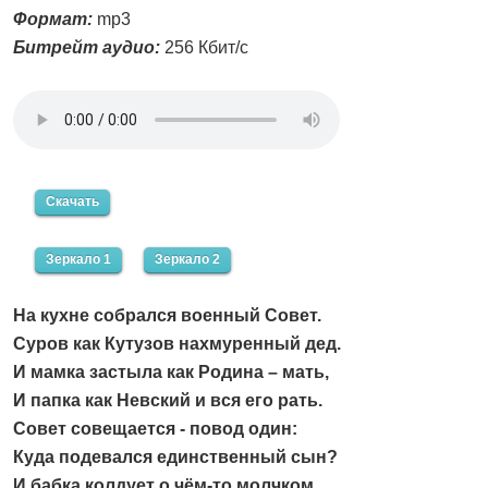
Формат:
mp3
Битрейт аудио:
256 Кбит/с
Скачать
Зеркало 1
Зеркало 2
На кухне собрался военный Совет.
Суров как Кутузов нахмуренный дед.
И мамка застыла как Родина – мать,
И папка как Невский и вся его рать.
Совет совещается - повод один:
Куда подевался единственный сын?
И бабка колдует о чём-то молчком,