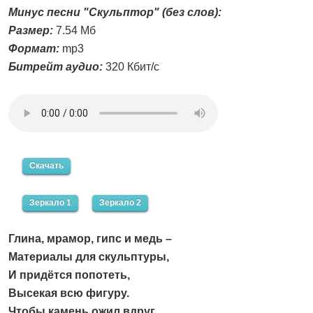
Минус песни "Скульптор" (без слов):
Размер:
7.54 Мб
Формат:
mp3
Битрейт аудио:
320 Кбит/с
Скачать
Зеркало 1
Зеркало 2
Глина, мрамор, гипс и медь –
Материалы для скульптуры,
И придётся попотеть,
Высекая всю фигуру.
Чтобы камень ожил вдруг,