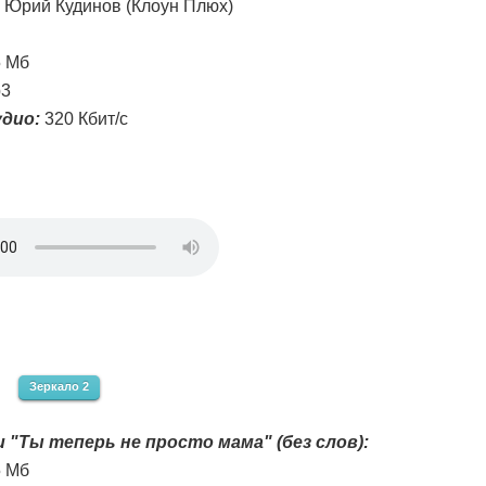
Юрий Кудинов (Клоун Плюх)
5 Мб
3
дио:
320 Кбит/с
Зеркало 2
 "Ты теперь не просто мама" (без слов):
5 Мб