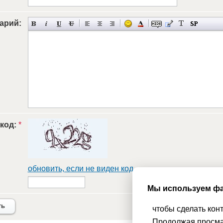
арий:
 код:
*
обновить, если не виден код
Мы используем фа
ть
чтобы сделать кон
Продолжая просма