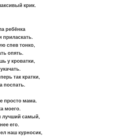
лаксивый крик.
ла ребёнка
 приласкать.
ю спев тонко,
ть опять.
ь у кроватки,
укачать.
перь так кратки,
а поспать.
е просто мама.
а моего.
н лучший самый,
нее его.
гел наш курносик,