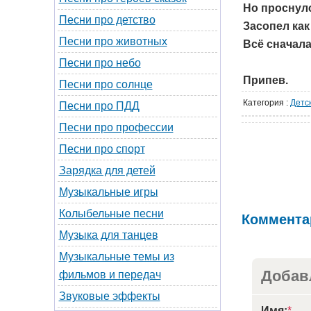
Но проснулс
Песни про детство
Засопел как
Песни про животных
Всё сначала
Песни про небо
Припев.
Песни про солнце
Категория
:
Детс
Песни про ПДД
Песни про профессии
Песни про спорт
Зарядка для детей
Музыкальные игры
Колыбельные песни
Коммента
Музыка для танцев
Музыкальные темы из
Добав
фильмов и передач
Звуковые эффекты
Имя:
*