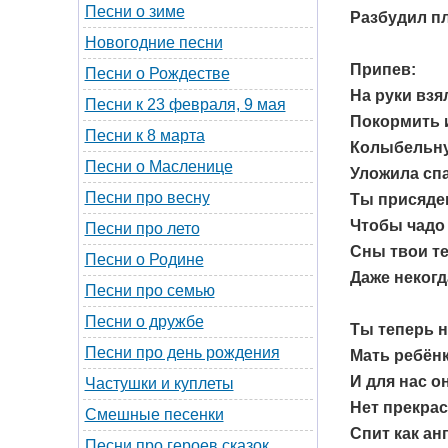
Песни о зиме
Разбудил п
Новогодние песни
Припев:
Песни о Рождестве
На руки взя
Песни к 23 февраля, 9 мая
Покормить и
Песни к 8 марта
Колыбельну
Песни о Масленице
Уложила спа
Песни про весну
Ты присядеш
Чтобы чадо 
Песни про лето
Сны твои те
Песни о Родине
Даже некогд
Песни про семью
Песни о дружбе
Ты теперь н
Песни про день рождения
Мать ребёнк
И для нас о
Частушки и куплеты
Нет прекрас
Смешные песенки
Спит как ан
Песни про героев сказок