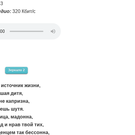
3
дио:
320 Кбит/с
Зеркало 2
 источник жизни,
шая дитя,
не капризна,
ешь шутя.
ица, мадонна,
д и нрав твой тих,
енцем так бессонна,