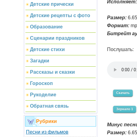
Исполняет:
Детские прически
Детские рецепты с фото
Размер:
6.6
Формат:
mp
Образование
Битрейт ау
Сценарии праздников
Послушать:
Детские стихи
Загадки
Рассказы и сказки
Гороскоп
Скачать
Рукоделие
Обратная связь
Зеркало 1
Рубрики
Минус песни
Песни из фильмов
Размер:
6.6