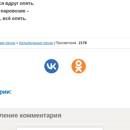
я вдруг опять.
 паровозик –
, всё опять.
кие песни
»
Колыбельные песни
|
Просмотров
:
2178
рии:
ление комментария