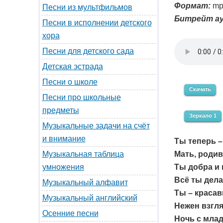
Формат:
mp
Песни из мультфильмов
Битрейт ау
Песни в исполнении детского
хора
Песни для детского сада
Детская эстрада
Песни о школе
Скачать
Песни про школьные
предметы
Зеркало 1
Музыкальные задачи на счёт
и внимание
Ты теперь –
Мать, родив
Музыкальная таблица
Ты добра и 
умножения
Всё ты дела
Музыкальный алфавит
Ты – красав
Музыкальный английский
Нежен взгля
Осенние песни
Ночь с млад