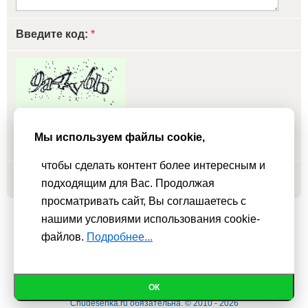
Введите код:
*
обновить, если не виден код
Мы используем файлы cookie,
чтобы сделать контент более интересным и
Добавить
подходящим для Вас. Продолжая
просматривать сайт, Вы соглашаетесь с
нашими условиями использования cookie-
Мы используем
cookie-файлы
для функционирования сайта. Если
файлов.
Подробнее...
Вас это не устраивает, пожалуйста, покиньте сайт.
Политика
конфиденциальности
При использовании материалов активная гиперссылка на
ОК
Сhudesenka.ru обязательна. © 2010 - 2026