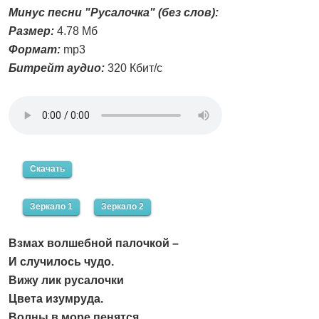
Минус песни "Русалочка" (без слов):
Размер:
4.78 Мб
Формат:
mp3
Битрейт аудио:
320 Кбит/с
Скачать
Зеркало 1
Зеркало 2
Взмах волшебной палочкой –
И случилось чудо.
Вижу лик русалочки
Цвета изумруда.
Волны в море пенятся,