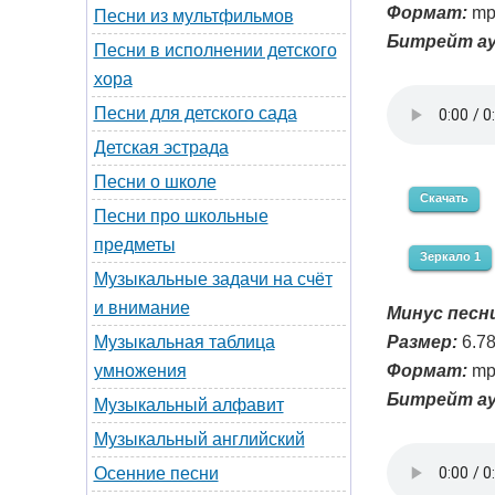
Формат:
mp
Песни из мультфильмов
Битрейт ау
Песни в исполнении детского
хора
Песни для детского сада
Детская эстрада
Песни о школе
Скачать
Песни про школьные
предметы
Зеркало 1
Музыкальные задачи на счёт
и внимание
Минус песни
Размер:
6.7
Музыкальная таблица
Формат:
mp
умножения
Битрейт ау
Музыкальный алфавит
Музыкальный английский
Осенние песни