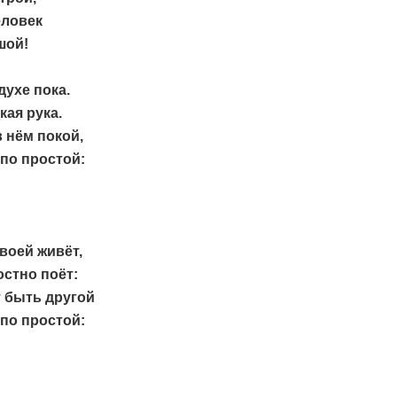
еловек
шой!
духе пока.
кая рука.
 нём покой,
по простой:
воей живёт,
стно поёт:
 быть другой
по простой: