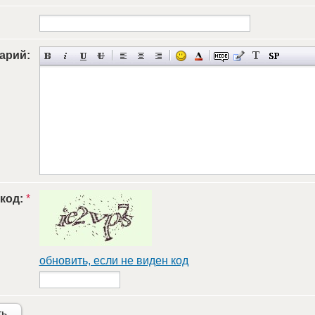
арий:
 код:
*
обновить, если не виден код
ть