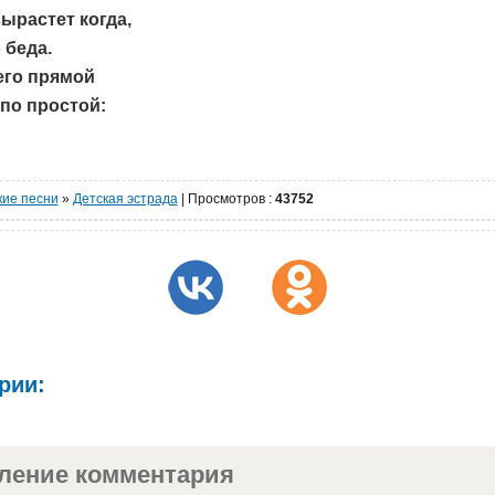
ырастет когда,
 беда.
его прямой
по простой:
кие песни
»
Детская эстрада
|
Просмотров
:
43752
рии:
ление комментария