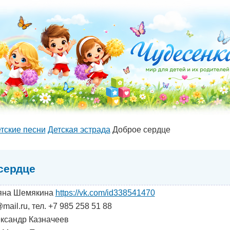
тские песни
Детская эстрада
Доброе сердце
сердце
яна Шемякина
https://vk.com/id338541470
ail.ru, тел. +7 985 258 51 88
ксандр Казначеев