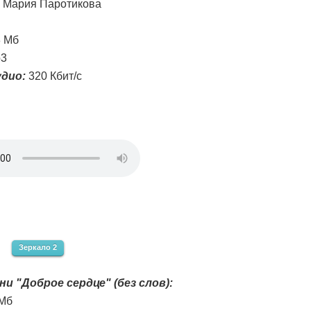
Мария Паротикова
8 Мб
3
дио:
320 Кбит/с
Зеркало 2
ни "Доброе сердце" (без слов):
 Мб