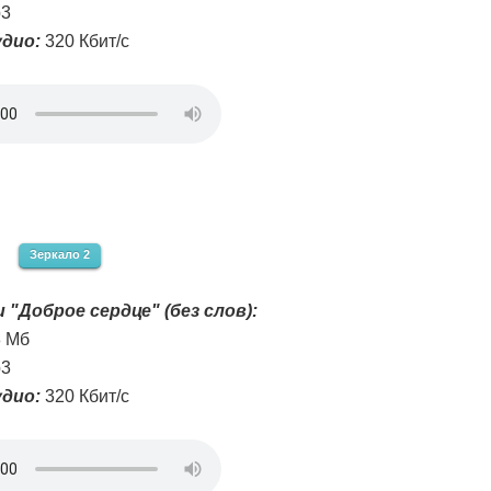
3
дио:
320 Кбит/с
Зеркало 2
 "Доброе сердце" (без слов):
8 Мб
3
дио:
320 Кбит/с