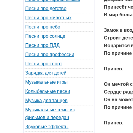
Принесёт ч
Песни про детство
В мир боль
Песни про животных
Песни про небо
Замок в воз
Песни про солнце
Строит детс
Песни про ПДД
Воцарится в
По причине 
Песни про профессии
Песни про спорт
Припев.
Зарядка для детей
Музыкальные игры
Он мечтой с
Колыбельные песни
Сердце радо
Он не может
Музыка для танцев
По причине 
Музыкальные темы из
фильмов и передач
Припев.
Звуковые эффекты