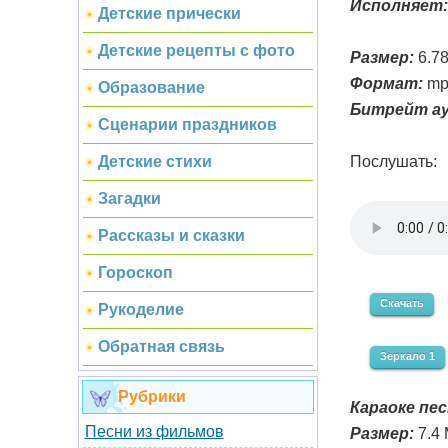
Исполняет:
Детские прически
Детские рецепты с фото
Размер:
6.7
Формат:
mp
Образование
Битрейт ау
Сценарии праздников
Послушать:
Детские стихи
Загадки
Рассказы и сказки
Гороскоп
Скачать
Рукоделие
Обратная связь
Зеркало 1
Рубрики
Караоке пес
Песни из фильмов
Размер:
7.4