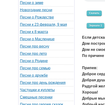
Песни о зиме
Новогодние песни
Скачать
Песни о Рождестве
Песни к 23 февраля, 9 мая
Зеркало 1
Песни к 8 марта
Если детска
Песни о Масленице
Дом построи
Песни про весну
Дом не смо
Песни про лето
По причине 
Песни о Родине
Припев:
Песни про семью
Доброе серд
Песни о дружбе
Добрая душ
Песни про день рождения
Радугой жел
Частушки и куплеты
Хороша!
Смешные песенки
Добрые мыс
Добрый нас
Песни про героев сказок