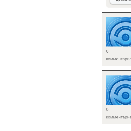
<
0
комментари
<
0
комментари