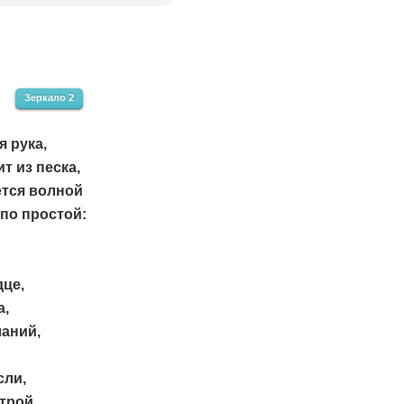
Зеркало 2
я рука,
т из песка,
ется волной
по простой:
це,
а,
аний,
ли,
трой,