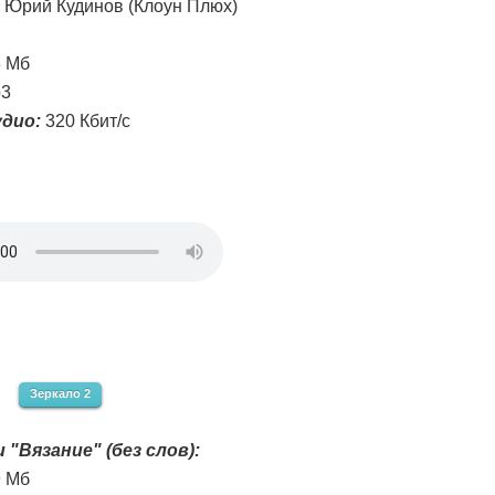
Юрий Кудинов (Клоун Плюх)
8 Мб
3
дио:
320 Кбит/с
Зеркало 2
 "Вязание" (без слов):
9 Мб