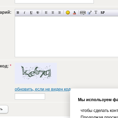
арий:
 код:
*
обновить, если не виден код
Мы используем фа
ть
чтобы сделать кон
Продолжая просма