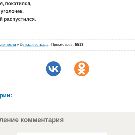
я, покатился,
 уголочек,
й распустился.
кие песни
»
Детская эстрада
|
Просмотров
:
5513
рии:
ление комментария