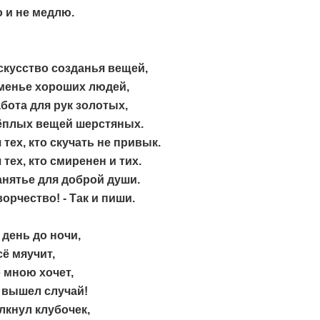
о и не медлю.
скусство созданья вещей,
уменье хороших людей,
абота для рук золотых,
ёплых вещей шерстяных.
 тех, кто скучать не привык.
 тех, кто смиренен и тих.
анятье для доброй души.
орчество! - Так и пиши.
 день до ночи,
сё мяучит,
 мною хочет,
 вышел случай!
лкнул клубочек,