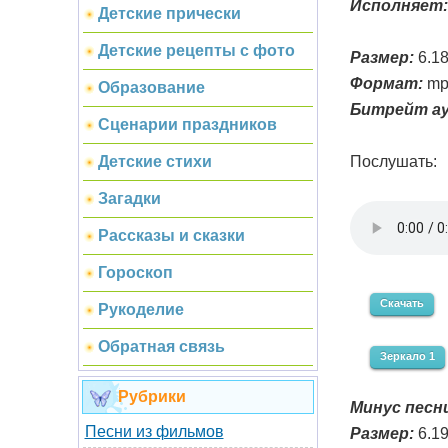
Исполняет:
Детские прически
Детские рецепты с фото
Размер:
6.1
Формат:
mp
Образование
Битрейт ау
Сценарии праздников
Послушать:
Детские стихи
Загадки
Рассказы и сказки
Гороскоп
Скачать
Рукоделие
Обратная связь
Зеркало 1
Рубрики
Минус песни
Песни из фильмов
Размер:
6.1