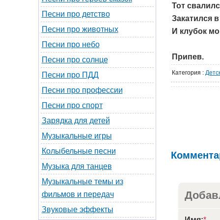
Тот свалилс
Песни про детство
Закатился в
Песни про животных
И клубок мо
Песни про небо
Припев.
Песни про солнце
Категория
:
Детс
Песни про ПДД
Песни про профессии
Песни про спорт
Зарядка для детей
Музыкальные игры
Колыбельные песни
Коммента
Музыка для танцев
Музыкальные темы из
Добав
фильмов и передач
Звуковые эффекты
Имя:
*