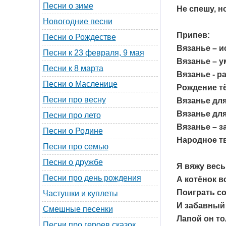
Песни о зиме
Не спешу, н
Новогодние песни
Припев:
Песни о Рождестве
Вязанье – и
Песни к 23 февраля, 9 мая
Вязанье – 
Песни к 8 марта
Вязанье - р
Песни о Масленице
Рождение т
Песни про весну
Вязанье для
Вязанье для
Песни про лето
Вязанье – з
Песни о Родине
Народное тв
Песни про семью
Песни о дружбе
Я вяжу весь
Песни про день рождения
А котёнок в
Поиграть со
Частушки и куплеты
И забавный
Смешные песенки
Лапой он то
Песни про героев сказок