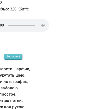
3
дио:
320 Кбит/с
Зеркало 2
шерсти шарфик,
укутать шею,
очно в график,
 заболею.
простое,
итаю петли,
к под рукою,