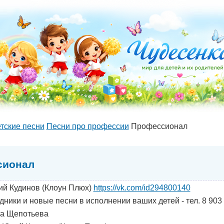
тские песни
Песни про профессии
Профессионал
сионал
й Кудинов (Клоун Плюх)
https://vk.com/id294800140
дники и новые песни в исполнении ваших детей - тел. 8 903
а Щепотьева