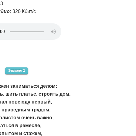
3
дио:
320 Кбит/с
Зеркало 2
жен заниматься делом:
ь, шить платье, строить дом.
ал повсюду первый,
н праведным трудом.
алистом очень важно,
аться в ремесле,
опытом и стажем,