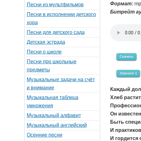
Формат:
mp
Песни из мультфильмов
Битрейт ау
Песни в исполнении детского
хора
Песни для детского сада
Детская эстрада
Песни о школе
Скачать
Песни про школьные
предметы
Зеркало 1
Музыкальные задачи на счёт
и внимание
Каждый дол
Хлеб растит
Музыкальная таблица
Профессион
умножения
Он известе
Музыкальный алфавит
Быть специ
Музыкальный английский
И практиков
Осенние песни
И гордится 