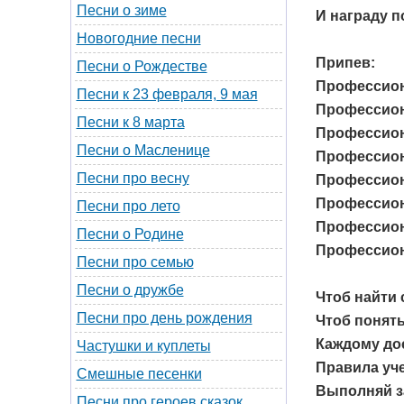
Песни о зиме
И награду п
Новогодние песни
Припев:
Песни о Рождестве
Профессиона
Песни к 23 февраля, 9 мая
Профессион
Песни к 8 марта
Профессион
Песни о Масленице
Профессиона
Песни про весну
Профессион
Профессиона
Песни про лето
Профессион
Песни о Родине
Профессиона
Песни про семью
Песни о дружбе
Чтоб найти 
Песни про день рождения
Чтоб понять
Каждому до
Частушки и куплеты
Правила уч
Смешные песенки
Выполняй з
Песни про героев сказок