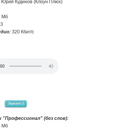
Юрий Кудинов (Клоун Плюх)
3 Мб
3
дио:
320 Кбит/с
Зеркало 2
 "Профессионал" (без слов):
3 Мб