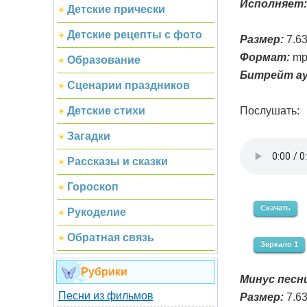
Исполняет:
Детские прически
Детские рецепты с фото
Размер:
7.6
Формат:
mp
Образование
Битрейт ау
Сценарии праздников
Послушать:
Детские стихи
Загадки
Рассказы и сказки
Гороскоп
Скачать
Рукоделие
Обратная связь
Зеркало 1
Рубрики
Минус песни
Песни из фильмов
Размер:
7.6