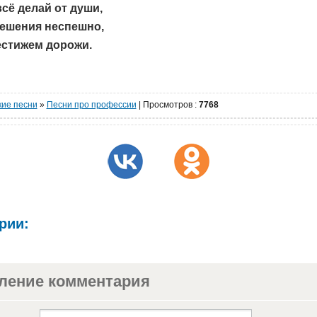
всё делай от души,
ешения неспешно,
естижем дорожи.
кие песни
»
Песни про профессии
|
Просмотров
:
7768
рии:
ление комментария