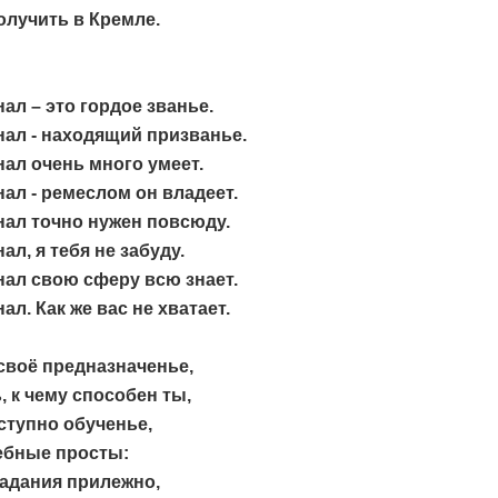
олучить в Кремле.
л – это гордое званье.
ал - находящий призванье.
ал очень много умеет.
л - ремеслом он владеет.
ал точно нужен повсюду.
л, я тебя не забуду.
ал свою сферу всю знает.
л. Как же вас не хватает.
своё предназначенье,
, к чему способен ты,
ступно обученье,
ебные просты:
адания прилежно,