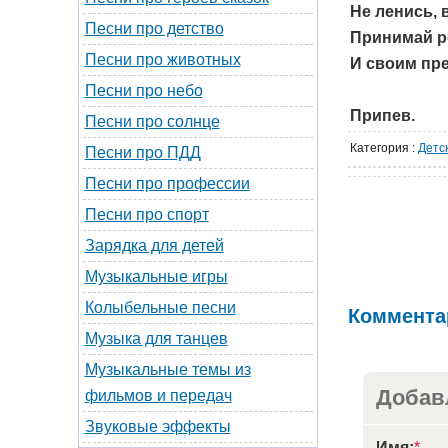
Не ленись, 
Песни про детство
Принимай р
Песни про животных
И своим пр
Песни про небо
Припев.
Песни про солнце
Категория
:
Детс
Песни про ПДД
Песни про профессии
Песни про спорт
Зарядка для детей
Музыкальные игры
Колыбельные песни
Коммента
Музыка для танцев
Музыкальные темы из
Добав
фильмов и передач
Звуковые эффекты
Имя:
*