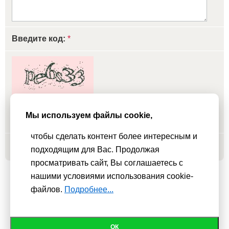
Введите код:
*
обновить, если не виден код
Мы используем файлы cookie,
чтобы сделать контент более интересным и
Добавить
подходящим для Вас. Продолжая
просматривать сайт, Вы соглашаетесь с
нашими условиями использования cookie-
Мы используем
cookie-файлы
для функционирования сайта. Если
файлов.
Подробнее...
Вас это не устраивает, пожалуйста, покиньте сайт.
Политика
конфиденциальности
При использовании материалов активная гиперссылка на
ОК