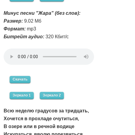
Минус песни "Жара" (без слов):
Размер:
9.02 Мб
Формат:
mp3
Битрейт аудио:
320 Кбит/с
Скачать
Зеркало 1
Зеркало 2
Всю неделю градусов за тридцать,
Хочется в прохладе очутиться,
В озере или в речной водице
Искупаться, вволю порезвиться.