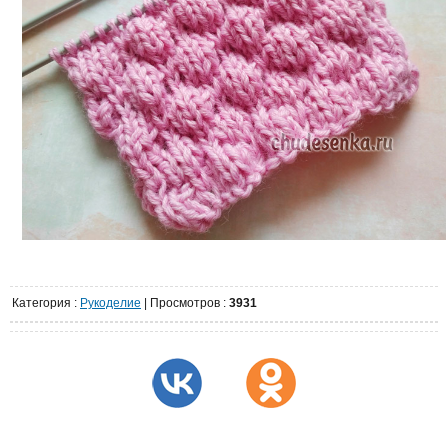
Категория
:
Рукоделие
|
Просмотров
:
3931