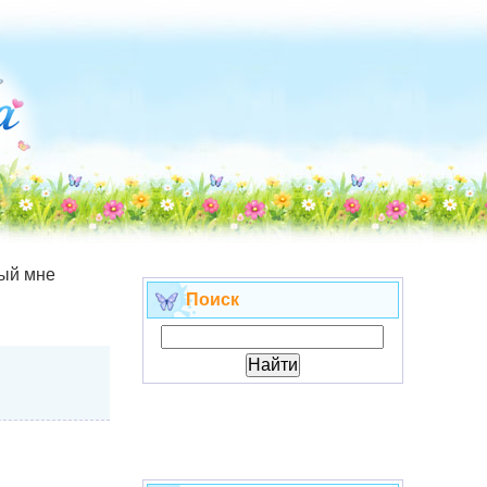
ый мне
Поиск