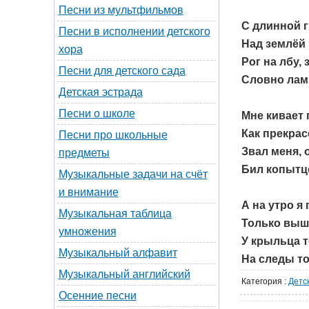
Песни из мультфильмов
С длинной 
Песни в исполнении детского
Над землёй 
хора
Рог на лбу,
Песни для детского сада
Словно ламп
Детская эстрада
Песни о школе
Мне кивает 
Как прекрас
Песни про школьные
Звал меня, 
предметы
Бил копытц
Музыкальные задачи на счёт
и внимание
А на утро я
Музыкальная таблица
Только вышл
умножения
У крыльца т
Музыкальный алфавит
На следы то
Музыкальный английский
Категория
:
Детс
Осенние песни