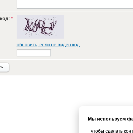
 код:
*
обновить, если не виден код
ть
Мы используем фа
чтобы сделать кон