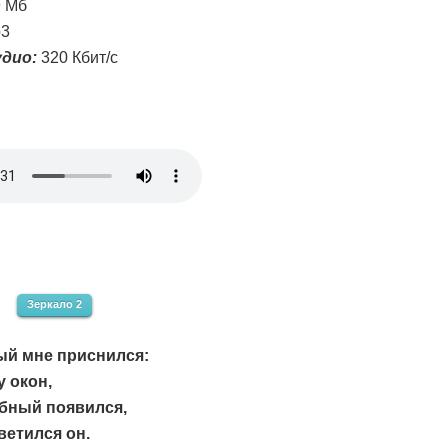
9 Мб
3
дио:
320 Кбит/с
Зеркало 2
ый мне приснился:
у окон,
бный появился,
ветился он.