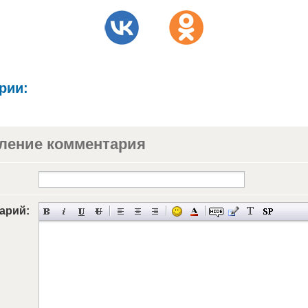
рии:
ление комментария
арий: