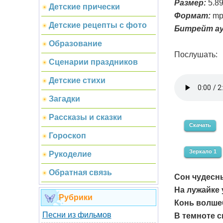
Размер:
5.8
Детские прически
Формат:
mp
Детские рецепты с фото
Битрейт ау
Образование
Послушать:
Сценарии праздников
Детские стихи
Загадки
Рассказы и сказки
Скачать
Гороскоп
Зеркало 1
Рукоделие
Обратная связь
Сон чудесн
На лужайке 
Рубрики
Конь волше
Песни из фильмов
В темноте с