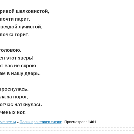
гривой шелковистой,
почти парит,
 звездой лучистой,
очка горит.
головою,
ен этот зверь!
от вас не скрою,
ем в нашу дверь.
 проснулась,
а за порог,
отчас наткнулась
ченых ног.
кие песни
»
Песни про героев сказок
|
Просмотров
:
1461