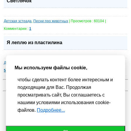
Светлячок
Детская эстрада
,
Песни про животных
| Просмотров : 60104 |
Комментарии :
1
Я леплю из пластилина
Детские песни
»
Детская эстрада
| Просмотров : 125254 | Комментарии :
Мы используем файлы cookie,
5
чтобы сделать контент более интересным и
1
...
11
12
13
14
15
16
17
18
19
...
21
подходящим для Вас. Продолжая
просматривать сайт, Вы соглашаетесь с
нашими условиями использования cookie-
Мы используем
cookie-файлы
для функционирования сайта. Если
файлов.
Подробнее...
Вас это не устраивает, пожалуйста, покиньте сайт.
Политика
конфиденциальности
При использовании материалов активная гиперссылка на