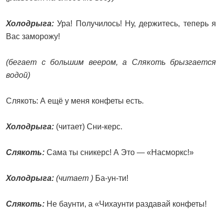
Холодрыга:
Ура! Получилось! Ну, держитесь, теперь я
Вас заморожу!
(бегает с большим веером, а Слякоть брызгается
водой)
Слякоть: А ещё у меня конфеты есть.
Холодрыга:
(читает) Сни-керс.
Слякоть:
Сама ты сникерс! А Это — «Насморкс!»
Холодрыга:
(читает )
Ба-ун-ти!
Слякоть:
Не баунти, а «Чихаунти раздавай конфеты!