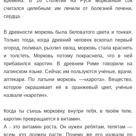
времена. В 16 столетии на Руси морковный сок
считался целебным: им лечили от болезней печени,
сердца.
В древности морковь была беловатого цвета и тонкая.
Только тогда, когда древний человек вскопал первый
огород, поливал, рыхлил овощ, морковь стала краснеть
и толстеть. Морковь потому покраснела, что в ней
прибавился каротин. В древнем Риме говорили на
латинском языке. Сейчас им пользуются учёные, врачи,
аптекари. По латыни морковь —«карота». Вещество,
которое окрашивает её в оранжевый цвет, учёные
назвали «каротин».
Когда ты съешь морковку, внутри тебя, в твоём теле,
каротин превращается в витамин.
А - это витамин роста. Он нужен ребятам, телятам —
всем, кто должен расти. Почему же его назвали по