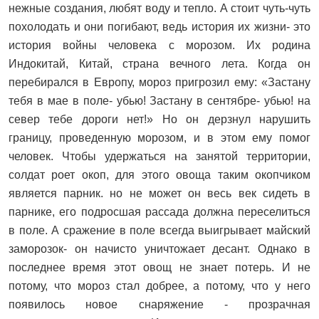
нежные создания, любят воду и тепло. А стоит чуть-чуть
похолодать и они погибают, ведь история их жизни- это
история войны человека с морозом. Их родина
Индокитай, Китай, страна вечного лета. Когда он
перебирался в Европу, мороз пригрозил ему: «Застану
тебя в мае в поле- убью! Застану в сентябре- убью! на
север тебе дороги нет!» Но он дерзнул нарушить
границу, проведенную морозом, и в этом ему помог
человек. Чтобы удержаться на занятой территории,
солдат роет окоп, для этого овоща таким окопчиком
является парник. но не может он весь век сидеть в
парнике, его подросшая рассада должна переселиться
в поле. А сражение в поле всегда выигрывает майский
заморозок- он начисто уничтожает десант. Однако в
последнее время этот овощ не знает потерь. И не
потому, что мороз стал добрее, а потому, что у него
появилось новое снаряжение - прозрачная