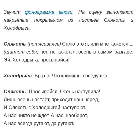
Звучит
фонограмма вьюги
. На сцену выползают
накрытые покрывалом из листьев Слякоть и
Холодрыга.
Слякоть
(потягиваясь)
Сплю это я, или мне кажется ...
(щиплет себя)
нет, не кажется, осень в самом разгаре.
Эй, Холодрыга, просыпайся!
Холодрыга:
Бр-р-р! Что кричишь, соседушка!
Слякоть:
Просыпайся, Осень наступила!
Лишь осень настаёт, приходит наш черед,
И Слякоть с Холодрыгой наступают.
А нас никто не ждёт. А нас, наоборот,
А нас всегда ругают, да ругают.