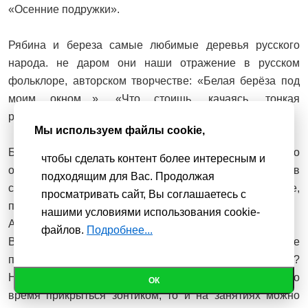
«Осенние подружки».
Рябина и береза самые любимые деревья русского
народа. не даром они наши отражение в русском
фольклоре, авторском творчестве: «Белая берёза под
моим окном....», «Что стоишь, качаясь, тонкая
рябина…», «То берёзка, то рябина...»
Мы используем файлы cookie,
Берёза и рябина самые красивые деревья России. Но
чтобы сделать контент более интересным и
особенно они красивы осенью. Яркие краски взяла в
подходящим для Вас. Продолжая
свой наряд рябинка: использует красные, бардовые,
просматривать сайт, Вы соглашаетесь с
пурпурные.
нашими условиями использования cookie-
А березка предпочитает золотые краски.
файлов.
Подробнее...
В багрец и золото, одетые леса — это о рябине и берёзе
писал классик. Куда же можно идти в таких костюмах?
На дискотеку, на экскурсию в осенний лес, а если в это
ОК
время прикрыться зонтиком, то и на занятиях можно