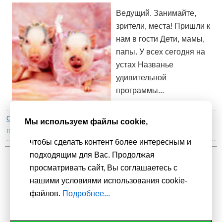
Ведущий. Занимайте,
зрители, места! Пришли к
нам в гости Дети, мамы,
папы. У всех сегодня на
устах Названье
удивительной
программы...
Сценарии праздников
»
Разные детские праздники, игры, конкурсы
|
Мы используем файлы cookie,
Просмотров : 31468 | Комментарии :
0
чтобы сделать контент более интересным и
подходящим для Вас. Продолжая
1
2
просматривать сайт, Вы соглашаетесь с
нашими условиями использования cookie-
Мы используем
cookie-файлы
для функционирования сайта. Если
файлов.
Подробнее...
Вас это не устраивает, пожалуйста, покиньте сайт.
Политика
конфиденциальности