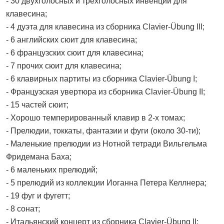
- 30 двухголосных и трёхголосных инвенции для
клавесина;
- 4 дуэта для клавесина из сборника Clavier-Übung III;
- 6 английских сюит для клавесина;
- 6 французских сюит для клавесина;
- 7 прочих сюит для клавесина;
- 6 клавирных партиты из сборника Clavier-Übung I;
- Французская увертюра из сборника Clavier-Übung II;
- 15 частей сюит;
- Хорошо темперированный клавир в 2-х томах;
- Прелюдии, токкаты, фантазии и фуги (около 30-ти);
- Маленькие прелюдии из Нотной тетради Вильгельма
Фридемана Баха;
- 6 маленьких прелюдий;
- 5 прелюдий из коллекции Иоганна Петера Келлнера;
- 19 фуг и фугетт;
- 8 сонат;
- Итальянский концерт из сборника Clavier-Übung II;