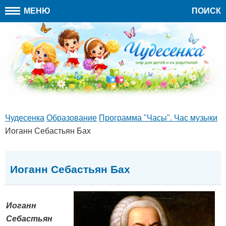
МЕНЮ
ПОИСК
Чудесенка
Образование
Программа "Часы". Час музыки
Иоганн Себастьян Бах
Иоганн Себастьян Бах
Иоганн
Себастьян