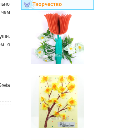
льно
Творчество
 чем
уши.
ом я
reta