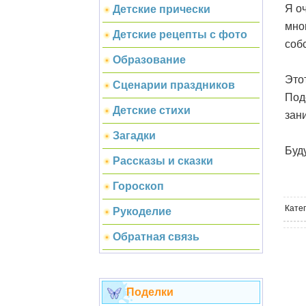
Я о
Детские прически
мно
Детские рецепты с фото
собс
Образование
Это
Сценарии праздников
Под
Детские стихи
зан
Загадки
Буд
Рассказы и сказки
Гороскоп
Кате
Рукоделие
Обратная связь
Поделки