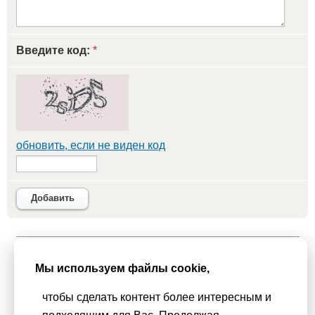
Введите код:
*
обновить, если не виден код
Добавить
Мы используем
cookie-файлы
для функционирования сайта. Если
Мы используем файлы cookie,
Вас это не устраивает, пожалуйста, покиньте сайт.
Политика
конфиденциальности
чтобы сделать контент более интересным и
При использовании материалов активная гиперссылка на