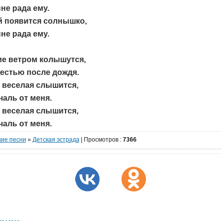
не рада ему.
й появится солнышко,
не рада ему.
ие ветром колышутся,
естью после дождя.
 веселая слышится,
чаль от меня.
 веселая слышится,
чаль от меня.
кие песни
»
Детская эстрада
|
Просмотров
:
7366