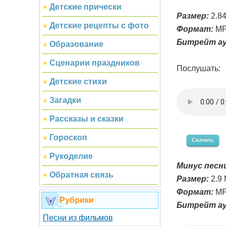
Детские прически
Размер:
2.8
Детские рецепты с фото
Формат:
MP
Битрейт ау
Образование
Сценарии праздников
Послушать:
Детские стихи
Загадки
Рассказы и сказки
Гороскоп
Скачать
Рукоделие
Минус песни
Обратная связь
Размер:
2.9
Формат:
MP
Рубрики
Битрейт ау
Песни из фильмов