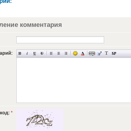
рии:
ление комментария
арий:
 код:
*