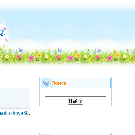
Поиск
om/obukhova68
,