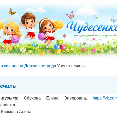
тские песни
Детская эстрада
Унесет печаль
печаль
музыка:
Обухова Елена Энверовна,
https://vk.c
andex.ru
Киямова Алина