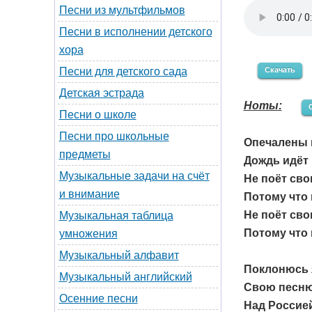
Песни из мультфильмов
Песни в исполнении детского
хора
Скачать
Песни для детского сада
Детская эстрада
Ноты:
Песни о школе
Песни про школьные
Опечалены 
предметы
Дождь идёт 
Музыкальные задачи на счёт
Не поёт св
и внимание
Потому что 
Не поёт св
Музыкальная таблица
Потому что 
умножения
Музыкальный алфавит
Поклонюсь я
Музыкальный английский
Свою песню,
Осенние песни
Над Россие