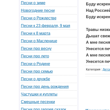
Песни о зиме
Буду искрен
Над Россие
Новогодние песни
Буду искрен
Песни о Рождестве
Песни к 23 февраля, 9 мая
Травы низк
Песни к 8 марта
Дышат свеж
Песни о Масленице
А мне песня
Песни про весну
Унесется пе
А мне песня
Песни про лето
Унесется пе
Песни о Родине
Категория
:
Детс
Песни про семью
Песни о дружбе
Песни про день рождения
Частушки и куплеты
Смешные песенки
Песни про героев сказок