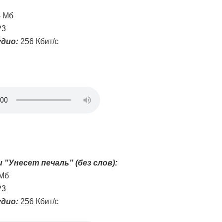
4 Мб
3
дио:
256 Кбит/с
 "Унесет печаль" (без слов):
 Мб
3
дио:
256 Кбит/с