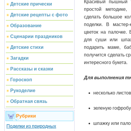
Красивый пышный т
Детские прически
простой методике,
Детские рецепты с фото
сделать большое ко
поделки. В мастер-
Образование
цветок на палочке.
Сценарии праздников
для суши или шпаж
подарить маме, ба
Детские стихи
получится сделать ср
Загадки
интересного букета.
Рассказы и сказки
Для выполнения т
Гороскоп
Рукоделие
несколько листов
Обратная связь
зеленую гофробу
Рубрики
шпажку или пало
Поделки из природных