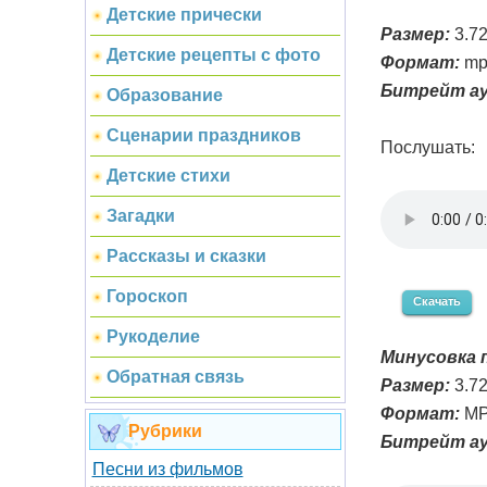
Детские прически
Размер:
3.7
Детские рецепты с фото
Формат:
mp
Битрейт ау
Образование
Сценарии праздников
Послушать:
Детские стихи
Загадки
Рассказы и сказки
Гороскоп
Скачать
Рукоделие
Минусовка п
Обратная связь
Размер:
3.7
Формат:
MP
Рубрики
Битрейт ау
Песни из фильмов