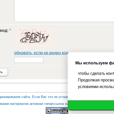
 код:
*
обновить, если не виден код
Мы используем фа
ть
чтобы сделать кон
Продолжая просма
условиями исполь
ионирования сайта. Если Вас это не устраивает, пожалуйста, покиньт
вании материалов активная гиперссылка на Сhudesenka.ru обязательна. 