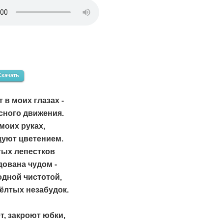
Скачать
 в моих глазах -
сного движения.
моих руках,
дуют цветением.
тых лепестков
ована чудом -
одной чистотой,
ёлтых незабудок.
т, закроют юбки,