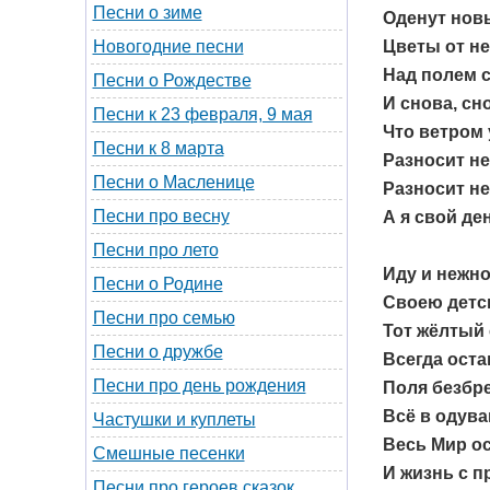
Песни о зиме
Оденут нов
Цветы от не
Новогодние песни
Над полем с
Песни о Рождестве
И снова, сн
Песни к 23 февраля, 9 мая
Что ветром 
Песни к 8 марта
Разносит не
Песни о Масленице
Разносит не
Песни про весну
А я свой де
Песни про лето
Иду и нежн
Песни о Родине
Своею детс
Песни про семью
Тот жёлтый 
Песни о дружбе
Всегда оста
Песни про день рождения
Поля безбр
Всё в одув
Частушки и куплеты
Весь Мир ос
Смешные песенки
И жизнь с п
Песни про героев сказок