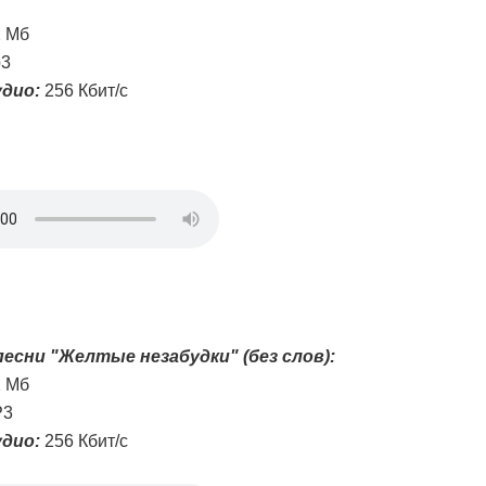
2 Мб
3
дио:
256 Кбит/с
есни "Желтые незабудки" (без слов):
2 Мб
3
дио:
256 Кбит/с