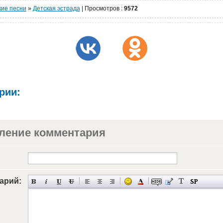
кие песни
»
Детская эстрада
|
Просмотров
:
9572
рии:
ление комментария
арий: