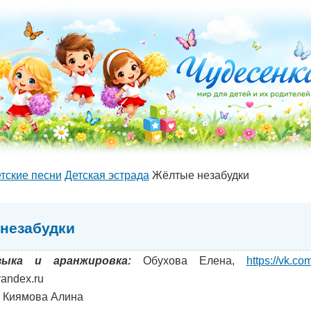
тские песни
Детская эстрада
Жёлтые незабудки
незабудки
зыка и аранжировка:
Обухова Елена,
https://vk.c
andex.ru
Киямова Алина