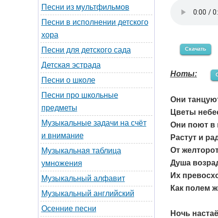
Песни из мультфильмов
Песни в исполнении детского
хора
Скачать
Песни для детского сада
Детская эстрада
Ноты:
Песни о школе
Песни про школьные
Они танцуют
предметы
Цветы небе
Музыкальные задачи на счёт
Они поют в 
и внимание
Растут и ра
От желторо
Музыкальная таблица
Душа возрад
умножения
Их превосх
Музыкальный алфавит
Как полем ж
Музыкальный английский
Осенние песни
Ночь настаё