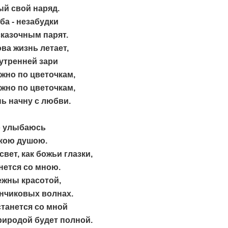
ый свой наряд.
ба - незабудки
казочным парят.
ова жизнь летает,
утренней зари
жно по цветочкам,
жно по цветочкам,
нь начну с любви.
о улыбаюсь
кою душою.
свет, как божьи глазки,
нется со мною.
ежны красотой,
анчиковых волнах.
танется со мной
риродой будет полной.