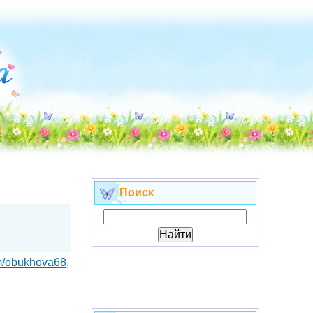
Поиск
om/obukhova68
,