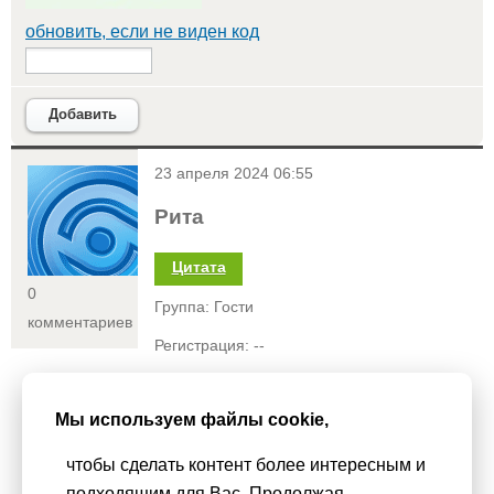
обновить, если не виден код
Добавить
<
23 апреля 2024 06:55
Рита
Цитата
0
Группа: Гости
комментариев
Регистрация: --
Статус:
Мы используем файлы cookie,
Хорошая песня 👍🏻
чтобы сделать контент более интересным и
подходящим для Вас. Продолжая