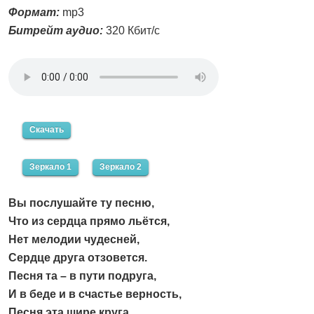
Формат:
mp3
Битрейт аудио:
320 Кбит/с
Скачать
Зеркало 1
Зеркало 2
Вы послушайте ту песню,
Что из сердца прямо льётся,
Нет мелодии чудесней,
Сердце друга отзовется.
Песня та – в пути подруга,
И в беде и в счастье верность,
Песня эта шире круга,