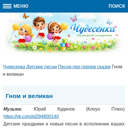
МЕНЮ
ПОИСК
Чудесенка
Детские песни
Песни про героев сказок
Гном
и великан
Гном и великан
Музыка:
Юрий Кудинов (Клоун Плюх)
https://vk.com/id294800140
Детские праздники и новые песни в исполнении ваших