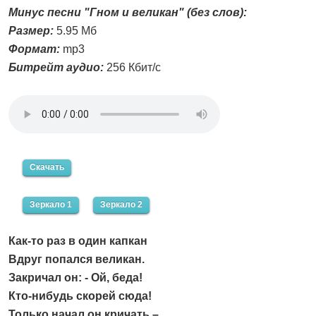
Минус песни "Гном и великан" (без слов):
Размер:
5.95 Мб
Формат:
mp3
Битрейт аудио:
256 Кбит/с
Скачать
Зеркало 1
Зеркало 2
Как-то раз в один капкан
Вдруг попался великан.
Закричал он: - Ой, беда!
Кто-нибудь скорей сюда!
Только начал он кричать –