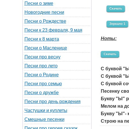
Песни о зиме
Скачать
Новогодние песни
Песни о Рождестве
Зеркало 1
Песни к 23 февраля, 9 мая
Ноты:
Песни к 8 марта
Песни о Масленице
Скачать
Песни про весну
Песни про лето
С буквой "Ы
Песни о Родине
С буквой "Ы
С буквой с
Песни про семью
Песенку св
Песни о дружбе
Букву "Ы" 
Песни про день рождения
Мелом на до
Частушки и куплеты
Букву "Ы"- 
Смешные песенки
Строю на пе
Песни про героев сказок