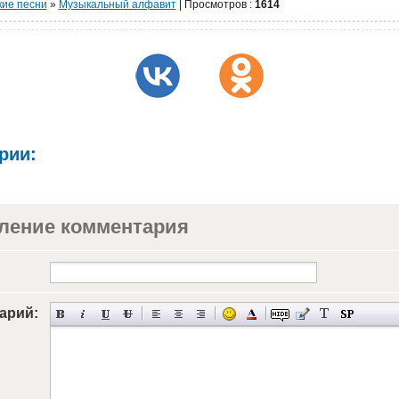
кие песни
»
Музыкальный алфавит
|
Просмотров
:
1614
рии:
ление комментария
арий: