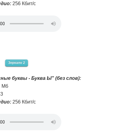
дио:
256 Кбит/с
Зеркало 2
ные буквы - Буква Ы" (без слов):
7 Мб
3
дио:
256 Кбит/с