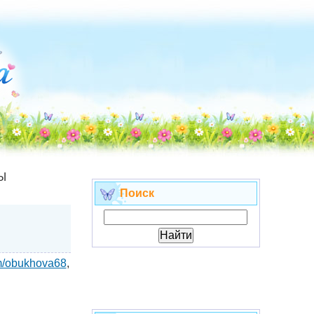
 Ы
Поиск
om/obukhova68
,