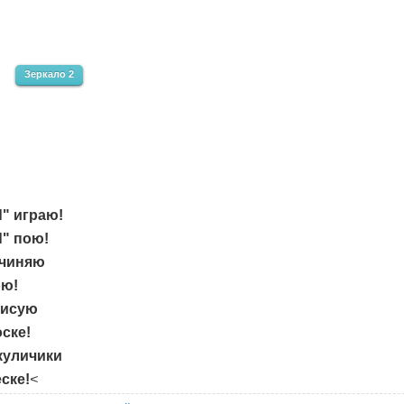
Зеркало 2
" играю!
" пою!
очиняю
ою!
рисую
ске!
куличики
ске!
<