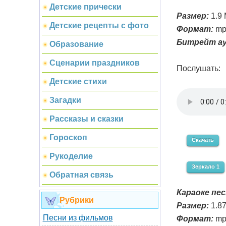
Детские прически
Размер:
1.9
Детские рецепты с фото
Формат:
mp
Битрейт ау
Образование
Сценарии праздников
Послушать:
Детские стихи
Загадки
Рассказы и сказки
Гороскоп
Скачать
Рукоделие
Зеркало 1
Обратная связь
Караоке пес
Рубрики
Размер:
1.8
Песни из фильмов
Формат:
mp