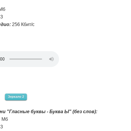
 Мб
3
дио:
256 Кбит/с
Зеркало 2
ни "Гласные буквы - Буква Ы" (без слов):
7 Мб
3