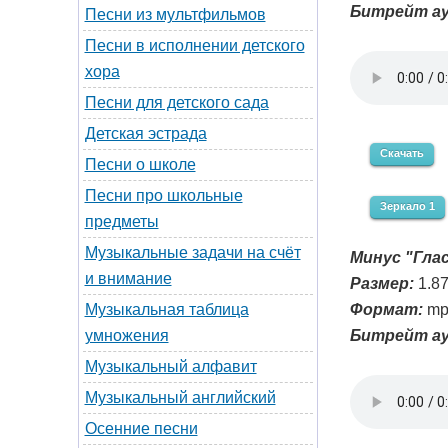
Битрейт ау
Песни из мультфильмов
Песни в исполнении детского
хора
Песни для детского сада
Детская эстрада
Скачать
Песни о школе
Песни про школьные
Зеркало 1
предметы
Музыкальные задачи на счёт
Минус "Глас
и внимание
Размер:
1.8
Формат:
mp
Музыкальная таблица
Битрейт ау
умножения
Музыкальный алфавит
Музыкальный английский
Осенние песни