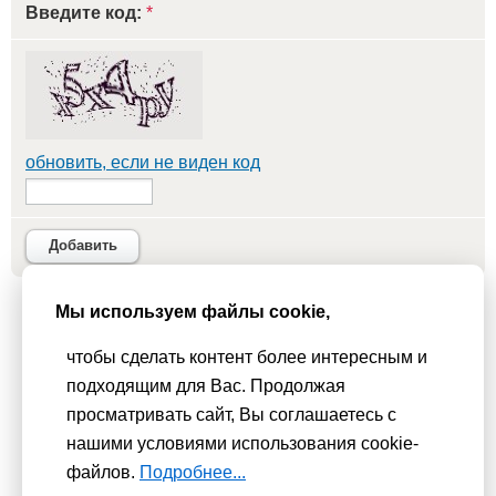
Введите код:
*
обновить, если не виден код
Добавить
Мы используем файлы cookie,
Мы используем
cookie-файлы
для функционирования сайта. Если
чтобы сделать контент более интересным и
Вас это не устраивает, пожалуйста, покиньте сайт.
Политика
подходящим для Вас. Продолжая
конфиденциальности
просматривать сайт, Вы соглашаетесь с
При использовании материалов активная гиперссылка на
нашими условиями использования cookie-
Сhudesenka.ru обязательна. © 2010 - 2026
файлов.
Подробнее...