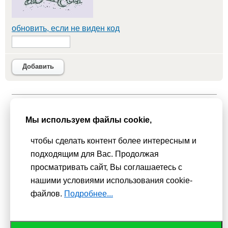
обновить, если не виден код
Добавить
Мы используем
cookie-файлы
для функционирования сайта. Если
Вас это не устраивает, пожалуйста, покиньте сайт.
Политика
Мы используем файлы cookie,
конфиденциальности
чтобы сделать контент более интересным и
При использовании материалов активная гиперссылка на
подходящим для Вас. Продолжая
Сhudesenka.ru обязательна. © 2010 - 2026
просматривать сайт, Вы соглашаетесь с
Копирование мастер-классов без согласования с
нашими условиями использования cookie-
администрацией сайта запрещено
файлов.
Подробнее...