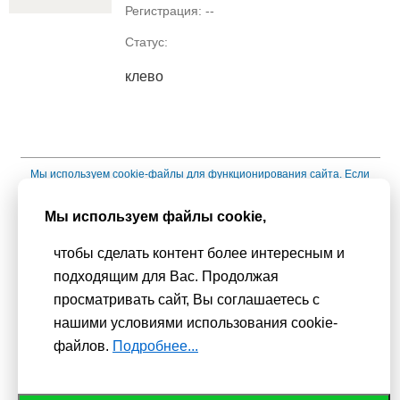
Регистрация: --
Статус:
клево
Мы используем
cookie-файлы
для функционирования сайта. Если
Вас это не устраивает, пожалуйста, покиньте сайт.
Политика
Мы используем файлы cookie,
конфиденциальности
При использовании материалов активная гиперссылка на
чтобы сделать контент более интересным и
Сhudesenka.ru обязательна. © 2010 - 2026
подходящим для Вас. Продолжая
Копирование мастер-классов без согласования с
просматривать сайт, Вы соглашаетесь с
администрацией сайта запрещено
нашими условиями использования cookie-
файлов.
Подробнее...