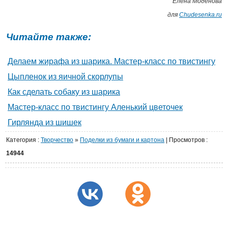
Елена Моденова
для
Сhudesenka.ru
Читайте также:
Делаем жирафа из шарика. Мастер-класс по твистингу
Цыпленок из яичной скорлупы
Как сделать собаку из шарика
Мастер-класс по твистингу Аленький цветочек
Гирлянда из шишек
Категория
:
Творчество
»
Поделки из бумаги и картона
|
Просмотров
:
14944