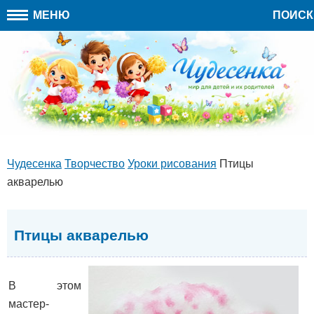
МЕНЮ
ПОИСК
Чудесенка
Творчество
Уроки рисования
Птицы
акварелью
Птицы акварелью
В этом
мастер-