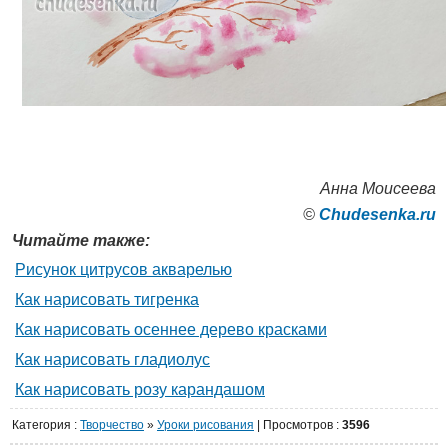
Анна Моисеева
©
Сhudesenka.ru
Читайте также:
Рисунок цитрусов акварелью
Как нарисовать тигренка
Как нарисовать осеннее дерево красками
Как нарисовать гладиолус
Как нарисовать розу карандашом
Категория
:
Творчество
»
Уроки рисования
|
Просмотров
:
3596