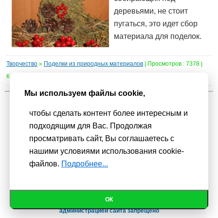
деревьями, не стоит
пугаться, это идет сбор
материала для поделок.
Творчество
»
Поделки из природных материалов
| Просмотров : 7378 |
Комментарии :
0
Мы используем файлы cookie,
1
2
3
4
5
6
чтобы сделать контент более интересным и
подходящим для Вас. Продолжая
Мы используем
cookie-файлы
для функционирования сайта. Если
просматривать сайт, Вы соглашаетесь с
Вас это не устраивает, пожалуйста, покиньте сайт.
Политика
нашими условиями использования cookie-
конфиденциальности
файлов.
Подробнее...
При использовании материалов активная гиперссылка на
Сhudesenka.ru обязательна. © 2010 - 2026
Копирование мастер-классов без согласования с
ОК
администрацией сайта запрещено