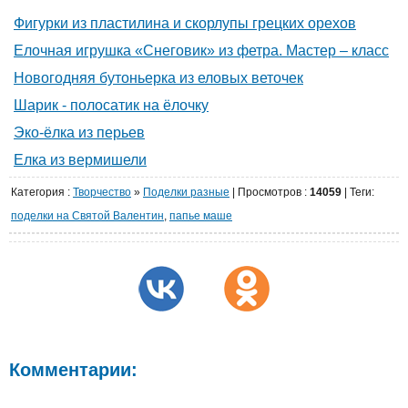
Фигурки из пластилина и скорлупы грецких орехов
Елочная игрушка «Снеговик» из фетра. Мастер – класс
Новогодняя бутоньерка из еловых веточек
Шарик - полосатик на ёлочку
Эко-ёлка из перьев
Елка из вермишели
Категория
:
Творчество
»
Поделки разные
|
Просмотров
:
14059
| Теги:
поделки на Святой Валентин
,
папье маше
Комментарии: