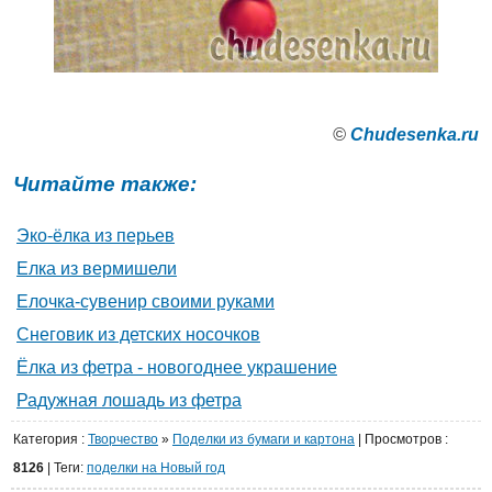
©
Сhudesenka.ru
Читайте также:
Эко-ёлка из перьев
Елка из вермишели
Елочка-сувенир своими руками
Снеговик из детских носочков
Ёлка из фетра - новогоднее украшение
Радужная лошадь из фетра
Категория
:
Творчество
»
Поделки из бумаги и картона
|
Просмотров
:
8126
| Теги:
поделки на Новый год