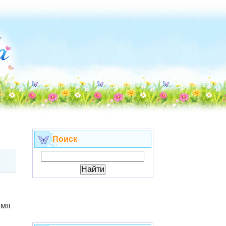
Поиск
емя