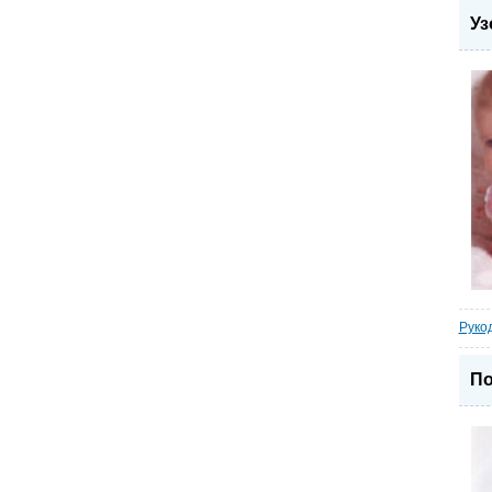
Уз
Руко
По