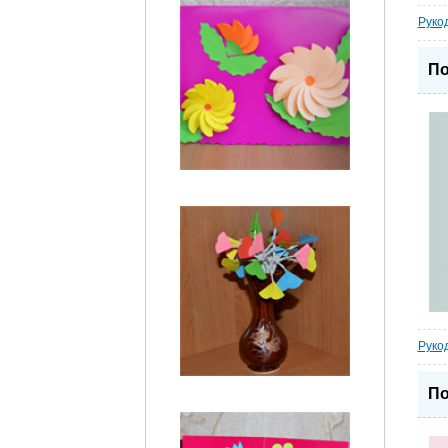
Руко
По
Руко
По