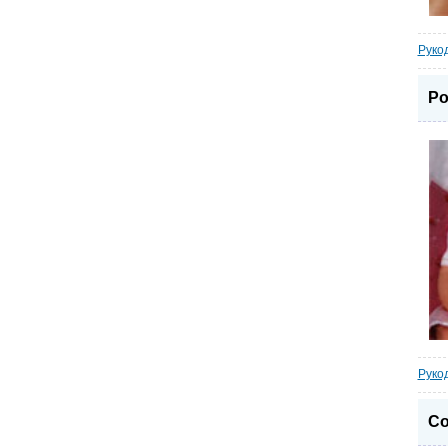
Руко
Ро
Руко
Со