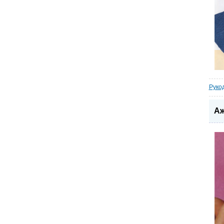
Руко
Аж