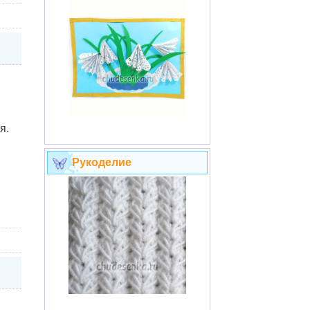
я.
Рукоделие