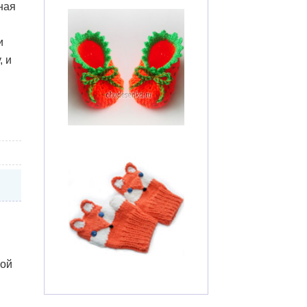
ная
и
 и
кой