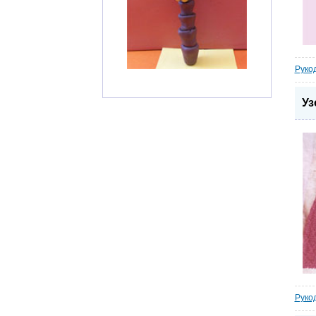
Руко
Уз
Руко