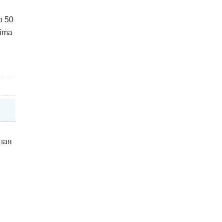
о 50
rima
ная