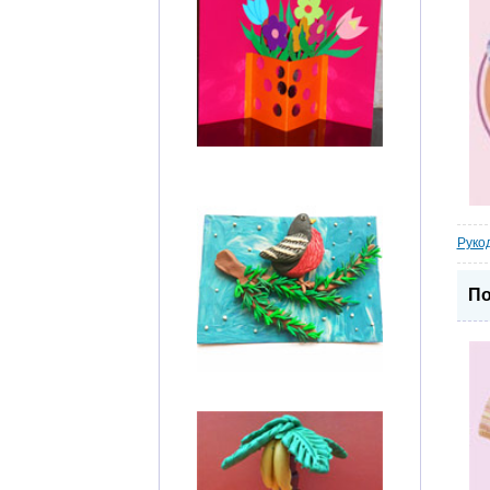
Руко
По