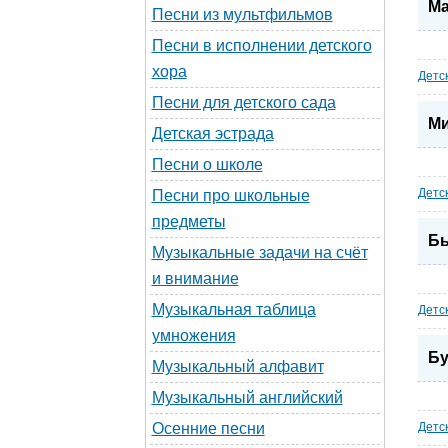
Ма
Песни из мультфильмов
Песни в исполнении детского
хора
Детс
Песни для детского сада
Ми
Детская эстрада
Песни о школе
Детс
Песни про школьные
предметы
Бы
Музыкальные задачи на счёт
и внимание
Музыкальная таблица
Детс
умножения
Бу
Музыкальный алфавит
Музыкальный английский
Осенние песни
Детс