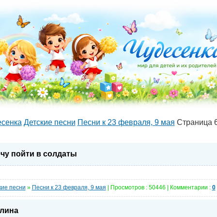
есенка
Детские песни
Песни к 23 февраля, 9 мая
Страница 
чу пойти в солдаты
кие песни
»
Песни к 23 февраля, 9 мая
| Просмотров : 50446 | Комментарии :
0
лина