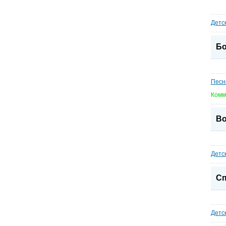
Детс
Бо
Песн
Комм
Во
Детс
Сп
Детс