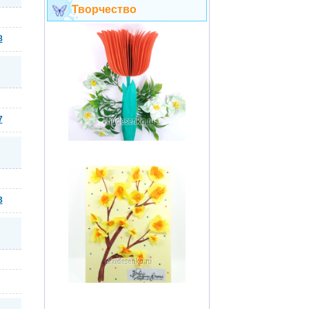
Творчество
8
7
3