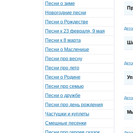
Песни о зиме
Пр
Новогодние песни
Песни о Рождестве
Детс
Песни к 23 февраля, 9 мая
Песни к 8 марта
Шл
Песни о Масленице
Песни про весну
Детс
Песни про лето
Песни о Родине
Уп
Песни про семью
Песни о дружбе
Детс
Песни про день рождения
Мы
Частушки и куплеты
Смешные песенки
Песни про героев сказок
Детс