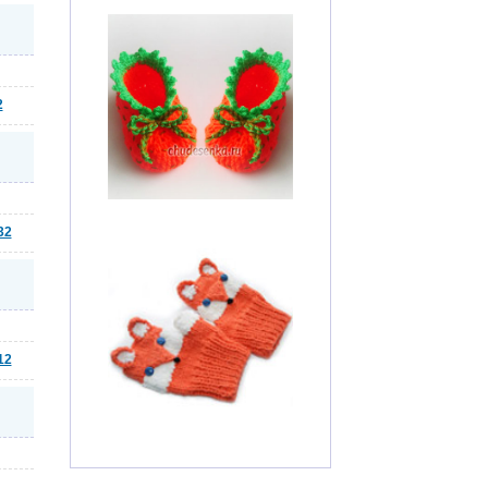
2
32
12