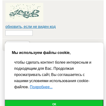
обновить, если не виден код
Добавить
Мы используем файлы cookie,
Мы используем
cookie-файлы
для функционирования сайта. Если
чтобы сделать контент более интересным и
Вас это не устраивает, пожалуйста, покиньте сайт.
Политика
подходящим для Вас. Продолжая
просматривать сайт, Вы соглашаетесь с
конфиденциальности
нашими условиями использования cookie-
При использовании материалов активная гиперссылка на
файлов.
Подробнее...
Сhudesenka.ru обязательна. © 2010 - 2026
ОК