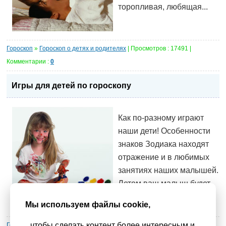
торопливая, любящая...
Гороскоп
»
Гороскоп о детях и родителях
| Просмотров : 17491 |
Комментарии :
0
Игры для детей по гороскопу
Как по-разному играют
наши дети! Особенности
знаков Зодиака находят
отражение и в любимых
занятиях наших малышей.
Летом ваш малыш будет,
как всегда, испытывать
Мы используем файлы cookie,
чтобы сделать контент более интересным и
Гороскоп
»
Гороскоп о детях и родителях
| Просмотров : 9963 |