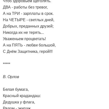
Чтоб здоровьем щеголять.
ДВА - работы без тревог,
А на ТРИ - зарплаты в срок.
На ЧЕТЫРЕ - светлых дней,
Добрых, преданных друзей;
Никогда их не терять...
Уваженьем процветать!
А на ПЯТЬ - любви большой,
С Днём Защитника, герой!!!
*****
В. Орлов
Белая бумага,
Красный крадандаш:
Дедушка у флага,
Рядом - экипаж.