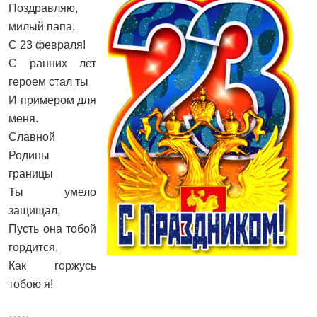
Поздравляю,
милый папа,
С 23 февраля!
С ранних лет
героем стал ты
И примером для
меня.
Славной
Родины
границы
Ты умело
защищал,
Пусть она тобой
гордится,
Как горжусь
тобою я!