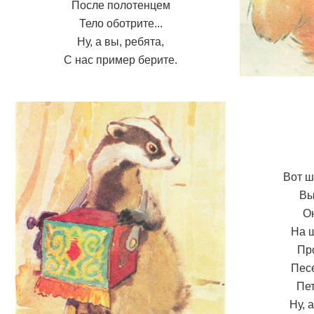
После полотенцем
Тело оботрите...
Ну, а вы, ребята,
С нас пример берите.
Вот ш
Вы
Он
На 
Пр
Пес
Пет
Ну, 