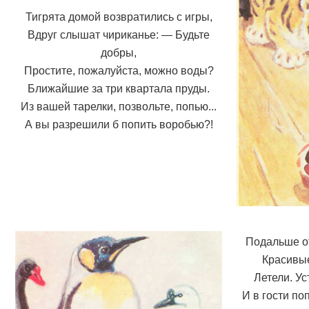
Тигрята домой возвратились с игры,
Вдруг слышат чириканье: — Будьте
добры,
Простите, пожалуйста, можно воды?
Ближайшие за три квартала пруды.
Из вашей тарелки, позвольте, попью...
А вы разрешили б попить воробью?!
Подальше от
Красивые
Летели. Ус
И в гости по