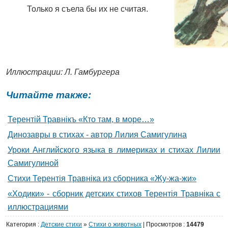
Только я съела бы их не считая.
Иллюстрации: Л. Гамбургера
Читайте также:
Терентiй Травнiкъ «Кто там, в море…»
Динозавры в стихах - автор Лилия Самигулина
Уроки Английского языка в лимериках и стихах Лилии
Самигулиной
Стихи Терентiя Травнiка из сборника «Жу-жа-жи»
«Ходики» - сборник детских стихов Терентiя Травнiка с
иллюстрациями
Категория
:
Детские стихи
»
Стихи о животных
|
Просмотров
:
14479