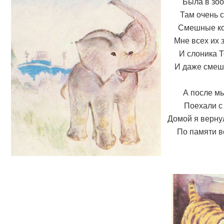
Была в зоо
Там очень 
Смешные ко
Мне всех их 
И слоника Т
И даже смешн
А после мы
Поехали с 
Домой я вернул
По памяти в