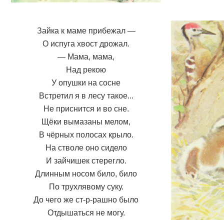
Зайка к маме прибежал —
О испуга хвост дрожал.
— Мама, мама,
Над рекою
У опушки на сосне
Встретил я в лесу такое...
Не приснится и во сне.
Щёки вымазаны мелом,
В чёрных полосах крыло.
На стволе оно сидело
И зайчишек стерегло.
Длинным носом било, било
По трухлявому суку.
До чего же ст-р-рашно было
Отдышаться не могу.