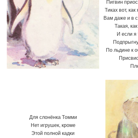
Пигвин приос
Тиках вот, как
Вам даже и в с
Такая, как
И если я 
Подпрыгну 
По льдине к о
Присвис
Плю
Для слонёнка Томми
Нет игрушек, кроме
Этой полной кадки