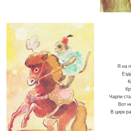
Я на 
Езди
К
Кр
Чарли ста
Вот н
В цирк р