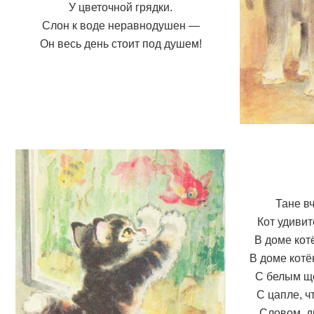
У цветочной грядки.
Слон к воде неравнодушен —
Он весь день стоит под душем!
Тане в
Кот удивит
В доме кот
В доме котё
С белым щ
С цапле, ч
Словом, д