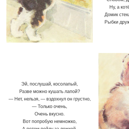
Ну, а ко
Домик стек
Рыбки друж
Эй, послушай, косолапый,
Разве можно кушать лапой?
— Нет, нельзя, — вздохнул он грустно,
— Только очень,
Очень вкусно.
Вот попробую немножко,
А потом пойду за ложкой.