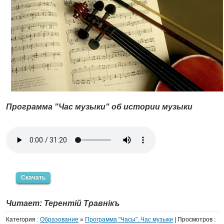
Программа "Час музыки" об истории музыки
Скачать
Читает: Терентiй Травнiкъ
Категория
:
Образование
»
Программа "Часы". Час музыки
|
Просмотров
: