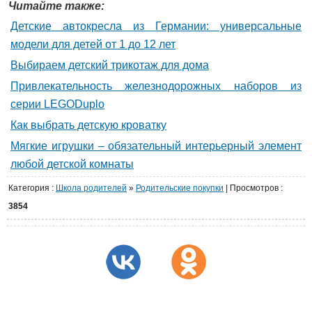
Читайте также:
Детские автокресла из Германии: универсальные
модели для детей от 1 до 12 лет
Выбираем детский трикотаж для дома
Привлекательность железнодорожных наборов из
серии LEGODuplo
Как выбрать детскую кроватку
Мягкие игрушки – обязательный интерьерный элемент
любой детской комнаты
Категория
:
Школа родителей
»
Родительские покупки
|
Просмотров
:
3854