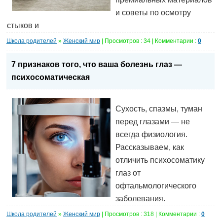
и советы по осмотру
стыков и
Школа родителей
»
Женский мир
| Просмотров : 34 | Комментарии :
0
7 признаков того, что ваша болезнь глаз —
психосоматическая
Сухость, спазмы, туман
перед глазами — не
всегда физиология.
Рассказываем, как
отличить психосоматику
глаз от
офтальмологического
заболевания.
Школа родителей
»
Женский мир
| Просмотров : 318 | Комментарии :
0