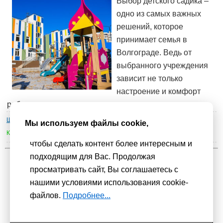
Выбор детского садика –
одно из самых важных
решений, которое
принимает семья в
Волгограде. Ведь от
выбранного учреждения
зависит не только
настроение и комфорт
ребенка,
Школа родителей
»
Психология отношений
| Просмотров : 3361 |
Мы используем файлы cookie,
Комментарии :
0
чтобы сделать контент более интересным и
подходящим для Вас. Продолжая
1
2
3
4
5
6
просматривать сайт, Вы соглашаетесь с
нашими условиями использования cookie-
Мы используем
cookie-файлы
для функционирования сайта. Если
файлов.
Подробнее...
Вас это не устраивает, пожалуйста, покиньте сайт.
Политика
конфиденциальности