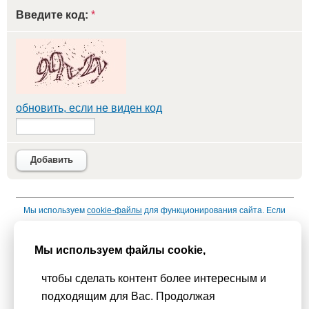
Введите код:
*
обновить, если не виден код
Добавить
Мы используем
cookie-файлы
для функционирования сайта. Если
Вас это не устраивает, пожалуйста, покиньте сайт.
Политика
конфиденциальности
Мы используем файлы cookie,
При использовании материалов активная гиперссылка на
чтобы сделать контент более интересным и
Сhudesenka.ru обязательна. © 2010 - 2026
подходящим для Вас. Продолжая
Копирование мастер-классов без согласования с