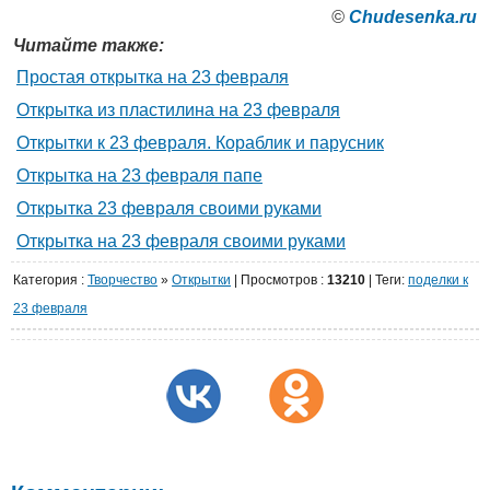
©
Сhudesenka.ru
Читайте также:
Простая открытка на 23 февраля
Открытка из пластилина на 23 февраля
Открытки к 23 февраля. Кораблик и парусник
Открытка на 23 февраля папе
Открытка 23 февраля своими руками
Открытка на 23 февраля своими руками
Категория
:
Творчество
»
Открытки
|
Просмотров
:
13210
| Теги:
поделки к
23 февраля