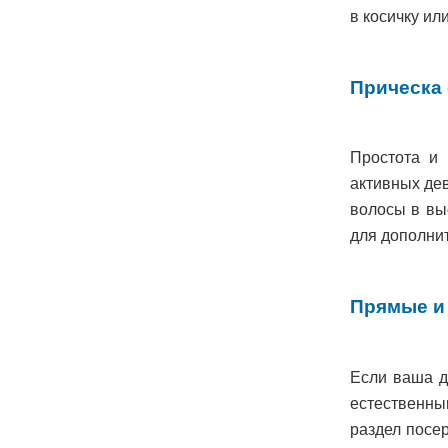
в косичку ил
Прическа 
Простота и 
активных дев
волосы в выс
для дополнит
Прямые и
Если ваша д
естественны
раздел посер