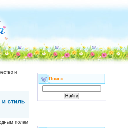
ество и
Поиск
 и стиль
ходным полем