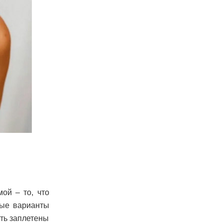
ой – то, что
ные варианты
ыть заплетены