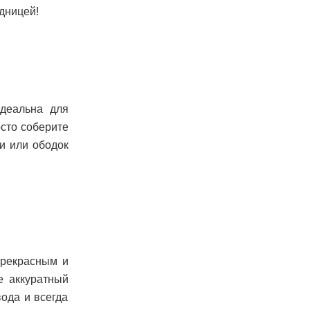
дницей!
идеальна для
осто соберите
ки или ободок
прекрасным и
е аккуратный
водa и всегда