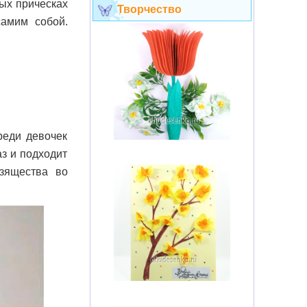
ых прическах
Творчество
самим собой.
реди девочек
з и подходит
зящества во