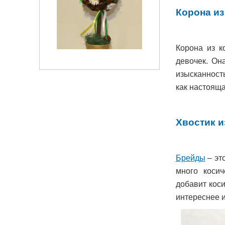
Корона из
Корона из к
девочек. Он
изысканност
как настояща
Хвостик и
Брейды
– эт
много коси
добавит кос
интереснее и