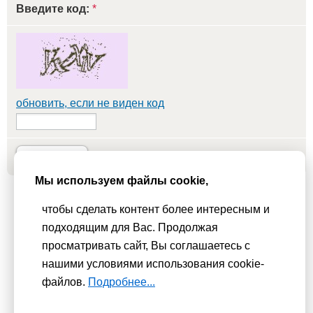
Введите код:
*
обновить, если не виден код
Добавить
Мы используем файлы cookie,
Мы используем
cookie-файлы
для функционирования сайта. Если
чтобы сделать контент более интересным и
Вас это не устраивает, пожалуйста, покиньте сайт.
Политика
подходящим для Вас. Продолжая
конфиденциальности
просматривать сайт, Вы соглашаетесь с
нашими условиями использования cookie-
При использовании материалов активная гиперссылка на
файлов.
Подробнее...
Сhudesenka.ru обязательна. © 2010 - 2026