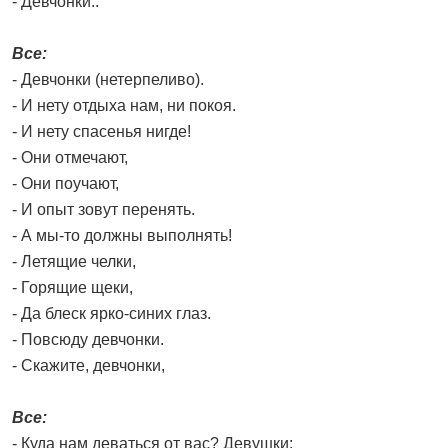
- Девчонки..
Все:
- Девчонки (нетерпеливо).
- И нету отдыха нам, ни покоя.
- И нету спасенья нигде!
- Они отмечают,
- Они поучают,
- И опыт зовут перенять.
- А мы-то должны выполнять!
- Летящие челки,
- Горящие щеки,
- Да блеск ярко-синих глаз.
- Повсюду девчонки.
- Скажите, девчонки,
Все:
- Куда нам деваться от вас? Девушки: