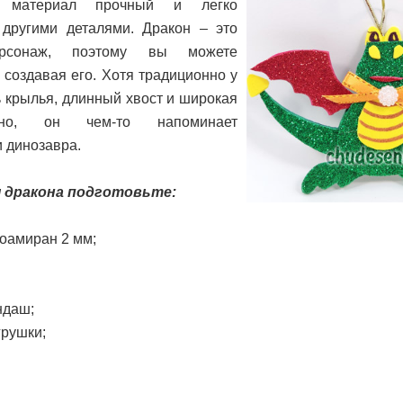
т материал прочный и легко
 другими деталями. Дракон – это
ерсонаж, поэтому вы можете
 создавая его. Хотя традиционно у
 крылья, длинный хвост и широкая
жно, он чем-то напоминает
и динозавра.
 дракона подготовьте:
оамиран 2 мм;
ндаш;
грушки;