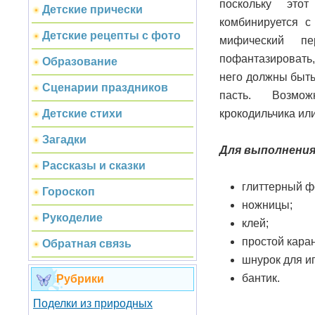
поскольку это
Детские прически
комбинируется с
Детские рецепты с фото
мифический п
пофантазировать,
Образование
него должны быть
Сценарии праздников
пасть. Возмо
крокодильчика ил
Детские стихи
Загадки
Для выполнения
Рассказы и сказки
глиттерный ф
Гороскоп
ножницы;
Рукоделие
клей;
простой кара
Обратная связь
шнурок для и
бантик.
Рубрики
Поделки из природных