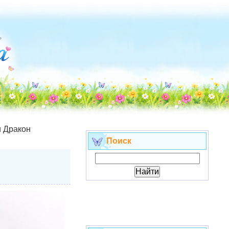
и Дракон
Поиск