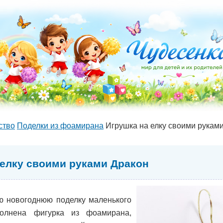
ство
Поделки из фоамирана
Игрушка на елку своими рукам
 елку своими руками Дракон
ю новогоднюю поделку маленького
полнена фигурка из фоамирана,