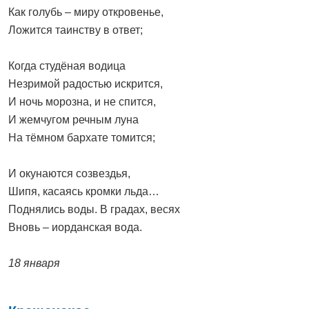
Как голубь – миру откровенье,
Ложится таинству в ответ;
Когда студёная водица
Незримой радостью искрится,
И ночь морозна, и не спится,
И жемчугом речным луна
На тёмном бархате томится;
И окунаются созвездья,
Шипя, касаясь кромки льда…
Поднялись воды. В градах, весях
Вновь – иорданская вода.
18 января