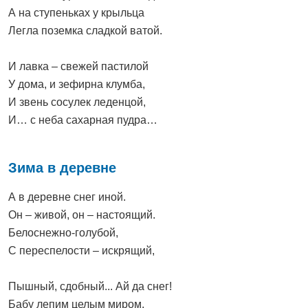
А на ступеньках у крыльца
Легла поземка сладкой ватой.
И лавка – свежей пастилой
У дома, и зефирна клумба,
И звень сосулек леденцой,
И… с неба сахарная пудра…
Зима в деревне
А в деревне снег иной.
Он – живой, он – настоящий.
Белоснежно-голубой,
С переспелости – искрящий,
Пышный, сдобный... Ай да снег!
Бабу лепим целым миром.