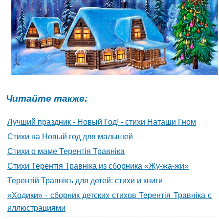
Читайте также:
Лучший праздник - Новый Год! - стихи Наташи Гном
Стихи на Новый год для малышей
Стихи о маме Терентiя Травнiка
Стихи Терентiя Травнiка из сборника «Жу-жа-жи»
Терентiй Травнiкъ для детей: стихи и книги
«Ходики» - сборник детских стихов Терентiя Травнiка с
иллюстрациями