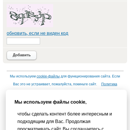
обновить, если не виден код
Добавить
Мы используем
cookie-файлы
для функционирования сайта. Если
Вас это не устраивает, пожалуйста, покиньте сайт.
Политика
конфиденциальности
При использовании материалов активная гиперссылка на
Мы используем файлы cookie,
Сhudesenka.ru обязательна. © 2010 - 2026
чтобы сделать контент более интересным и
Копирование мастер-классов без согласования с
подходящим для Вас. Продолжая
администрацией сайта запрещено
просматривать сайт, Вы соглашаетесь с